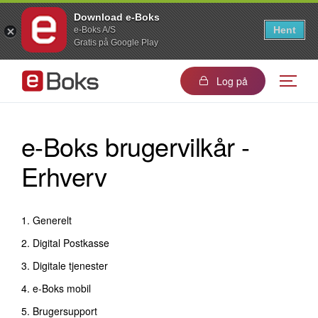
Download e-Boks
Hent
e-Boks A/S
Gratis på Google Play
Log på
e-Boks brugervilkår -
Erhverv
1. Generelt
2. Digital Postkasse
3. Digitale tjenester
4. e-Boks mobil
5. Brugersupport