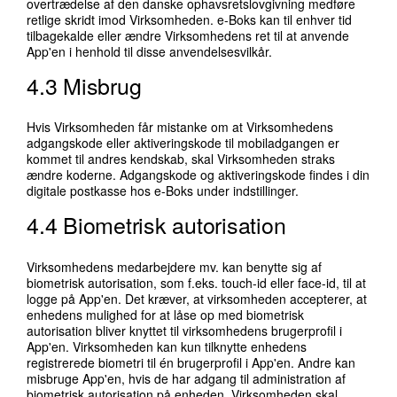
overtrædelse af den danske ophavsretslovgivning medføre
retlige skridt imod Virksomheden. e-Boks kan til enhver tid
tilbagekalde eller ændre Virksomhedens ret til at anvende
App'en i henhold til disse anvendelsesvilkår.
4.3 Misbrug
Hvis Virksomheden får mistanke om at Virksomhedens
adgangskode eller aktiveringskode til mobiladgangen er
kommet til andres kendskab, skal Virksomheden straks
ændre koderne. Adgangskode og aktiveringskode findes i din
digitale postkasse hos e-Boks under indstillinger.
4.4 Biometrisk autorisation
Virksomhedens medarbejdere mv. kan benytte sig af
biometrisk autorisation, som f.eks. touch-id eller face-id, til at
logge på App'en. Det kræver, at virksomheden accepterer, at
enhedens mulighed for at låse op med biometrisk
autorisation bliver knyttet til virksomhedens brugerprofil i
App'en. Virksomheden kan kun tilknytte enhedens
registrerede biometri til én brugerprofil i App'en. Andre kan
misbruge App'en, hvis de har adgang til administration af
biometrisk autorisation på enheden. Virksomheden skal