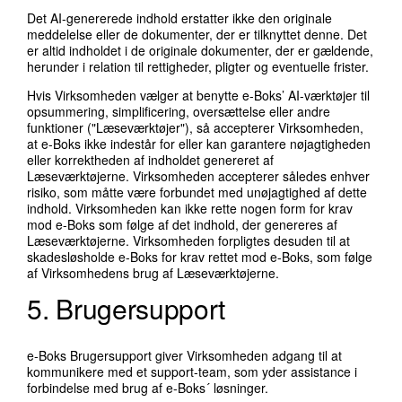
Det AI-genererede indhold erstatter ikke den originale
meddelelse eller de dokumenter, der er tilknyttet denne. Det
er altid indholdet i de originale dokumenter, der er gældende,
herunder i relation til rettigheder, pligter og eventuelle frister.
Hvis Virksomheden vælger at benytte e-Boks’ AI-værktøjer til
opsummering, simplificering, oversættelse eller andre
funktioner ("Læseværktøjer"), så accepterer Virksomheden,
at e-Boks ikke indestår for eller kan garantere nøjagtigheden
eller korrektheden af indholdet genereret af
Læseværktøjerne. Virksomheden accepterer således enhver
risiko, som måtte være forbundet med unøjagtighed af dette
indhold. Virksomheden kan ikke rette nogen form for krav
mod e-Boks som følge af det indhold, der genereres af
Læseværktøjerne. Virksomheden forpligtes desuden til at
skadesløsholde e-Boks for krav rettet mod e-Boks, som følge
af Virksomhedens brug af Læseværktøjerne.
5. Brugersupport
e-Boks Brugersupport giver Virksomheden adgang til at
kommunikere med et support-team, som yder assistance i
forbindelse med brug af e-Boks´ løsninger.