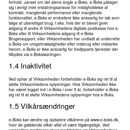
forhold, uanset om det alene angår e-Boks. e-Boks påtager
sig i øvrigt intet erstatningsansvar for misligholdelse af
kontrakt, manglende performance eller manglende
funktionalitet. e-Boks er endvidere ikke ansvarlig for tab som
følge af uberettiget brug, f.eks. hvis der er blevet givet
adgang til andre til Virksomhedens digitale postkasse hos e-
Boks eller til Virksomhedens adgang til e-Boks
Brugersupport, eller Virksomheden har undladt at underrette
e-Boks om uregelmæssigheder eller misbrug eller mistanke
herom. e-Boks er ikke ansvarlig for tredjeparts tjenester der
tilbydes via e-Boksløsningen.
1.4 Inaktivitet
Ved ophør af Virksomheden forbeholder e-Boks sig ret til at
slette Virksomhedens oplysninger. Hvis Virksomheden ikke
har været logget ind i e-Boks i over 5 år, forbeholder e-Boks
sig ret til at slette Virksomhedens oplysninger hos e-Boks.
1.5 Vilkårsændringer
e-Boks kan ændre og opdatere vilkårene på www.e-boks.dk,
hvor de gældende vilkår altid vil være tilgængelige. Ved
væsentlige ændringer gives meddelelse via Virksomhedens