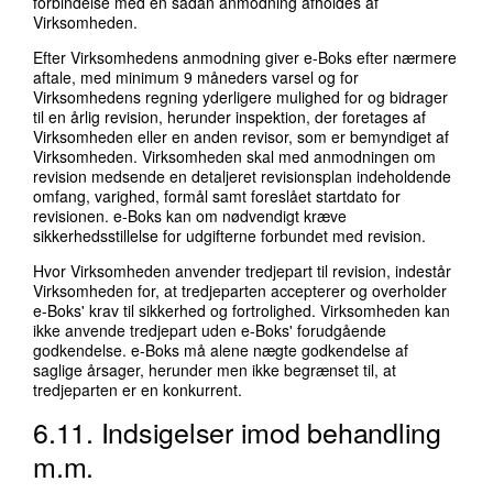
forbindelse med en sådan anmodning afholdes af
Virksomheden.
Efter Virksomhedens anmodning giver e-Boks efter nærmere
aftale, med minimum 9 måneders varsel og for
Virksomhedens regning yderligere mulighed for og bidrager
til en årlig revision, herunder inspektion, der foretages af
Virksomheden eller en anden revisor, som er bemyndiget af
Virksomheden. Virksomheden skal med anmodningen om
revision medsende en detaljeret revisionsplan indeholdende
omfang, varighed, formål samt foreslået startdato for
revisionen. e-Boks kan om nødvendigt kræve
sikkerhedsstillelse for udgifterne forbundet med revision.
Hvor Virksomheden anvender tredjepart til revision, indestår
Virksomheden for, at tredjeparten accepterer og overholder
e-Boks' krav til sikkerhed og fortrolighed. Virksomheden kan
ikke anvende tredjepart uden e-Boks' forudgående
godkendelse. e-Boks må alene nægte godkendelse af
saglige årsager, herunder men ikke begrænset til, at
tredjeparten er en konkurrent.
6.11. Indsigelser imod behandling
m.m.