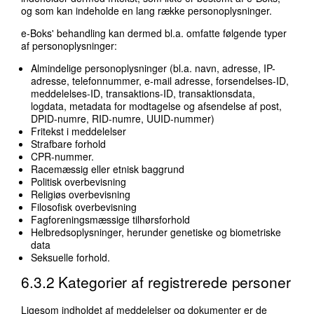
og som kan indeholde en lang række personoplysninger.
e-Boks' behandling kan dermed bl.a. omfatte følgende typer
af personoplysninger:
Almindelige personoplysninger (bl.a. navn, adresse, IP-
adresse, telefonnummer, e-mail adresse, forsendelses-ID,
meddelelses-ID, transaktions-ID, transaktionsdata,
logdata, metadata for modtagelse og afsendelse af post,
DPID-numre, RID-numre, UUID-nummer)
Fritekst i meddelelser
Strafbare forhold
CPR-nummer.
Racemæssig eller etnisk baggrund
Politisk overbevisning
Religiøs overbevisning
Filosofisk overbevisning
Fagforeningsmæssige tilhørsforhold
Helbredsoplysninger, herunder genetiske og biometriske
data
Seksuelle forhold.
6.3.2 Kategorier af registrerede personer
Ligesom indholdet af meddelelser og dokumenter er de