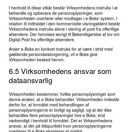
I henhold til disse vilkår består Virksomhedens instruks i at
behandle og opbevare de personoplysninger, som
Virksomheden overfører eller modtager i e-Boks' system. I
relation til indholdet i den kommercielle visningsklient består
Virksomhedens instruks alene i visning af post fra offentlige
afsendere. Der henvises iøvrigt til Bekendtgørelse af lov om
Digital Post fra offentlige afsendere.
Anser e-Boks en konkret instruks for at være i strid med
gældende persondatalovgivning, vil e-Boks give
Virksomheden besked herom.
6.5 Virksomhedens ansvar som
dataansvarlig
Virksomheden bestemmer, hvilke personoplysninger som
denne ønsker, at e-Boks behandler. Virksomheden indestår
derfor for, at formålet med behandlingen af
personoplysningerne er lovligt og sagligt, og at der ikke
behandles flere personoplysninger hos e-Boks, end
nødvendigt i henhold til formålet. Det er Virksomhedens
ansvar, at der på tidspunktet hvor personoplysningerne
overføres til e-Boks eksisterer et gyldigt