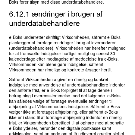
Boks fører tilsyn med disse underdatabehandlere.
6.12.1 ændringer i brugen af
underdatabehandlere
e-Boks underretter skriftligt Virksomheden, såfremt e-Boks
planlægger at foretage ændringer i brug af leverandører
(underdatabehandlere). Virksomheden har herefter mulighed
for at fremsætte indsigelser hurtigst muligt og senest 30
kalenderdage efter modtagelse af meddelelse fra e-Boks.
Virksomheden kan alene gøre indsigelse, såfremt
Virksomheden har rimelige og konkrete årsager hertil.
Såfremt Virksomheden afgiver en rimelig og konkret
indsigelse mod anvendelse af underdatabehandlere indenfor
den anførte frist, er e-Boks forpligtet til at tage denne i
betragtning i overensstemmelse med det følgende. e-Boks
kan således vælge af foretage eventuelle ændringer til
afhjælpning af Virksomhedens indsigelser. Såfremt e-Boks
vælger ikke at foretaget afhjælpning, eller såfremt e-Boks
ikke er i stand til at foretage afhjælpning indenfor en rimelig
frist, er Virksomheden berettiget til at ophøre med at benytte
e-Boks ydelser, herunder den digitale postkasse samt
arkivløsning, samt anmode om at få udleveret og/eller slettet