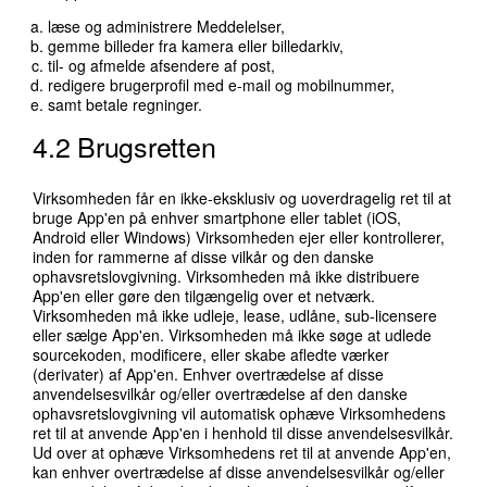
læse og administrere Meddelelser,
gemme billeder fra kamera eller billedarkiv,
til- og afmelde afsendere af post,
redigere brugerprofil med e-mail og mobilnummer,
samt betale regninger.
4.2 Brugsretten
Virksomheden får en ikke-eksklusiv og uoverdragelig ret til at
bruge App'en på enhver smartphone eller tablet (iOS,
Android eller Windows) Virksomheden ejer eller kontrollerer,
inden for rammerne af disse vilkår og den danske
ophavsretslovgivning. Virksomheden må ikke distribuere
App'en eller gøre den tilgængelig over et netværk.
Virksomheden må ikke udleje, lease, udlåne, sub-licensere
eller sælge App'en. Virksomheden må ikke søge at udlede
sourcekoden, modificere, eller skabe afledte værker
(derivater) af App'en. Enhver overtrædelse af disse
anvendelsesvilkår og/eller overtrædelse af den danske
ophavsretslovgivning vil automatisk ophæve Virksomhedens
ret til at anvende App'en i henhold til disse anvendelsesvilkår.
Ud over at ophæve Virksomhedens ret til at anvende App'en,
kan enhver overtrædelse af disse anvendelsesvilkår og/eller