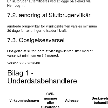
En slutbruger autentificeres ved at logge på e-Boks via
NemLog-In.
7.2. ændring af Slutbrugervilkår
ændrede brugervilkår for visningsklienten varsles minimum
30 dage før ændringerne træder i kraft.
7.3. Opsigelsesvarsel
Opsigelse af slutbrugere af visningsklienten sker med et
varsel på minimum en (1) måned.
Version 2.6 - 2026/06
Bilag 1 -
Underdatabehandlere
CVR-
nummer
Beskrivel
Virksomhedsnavn
Adresse
eller
behandl
tilsvarende