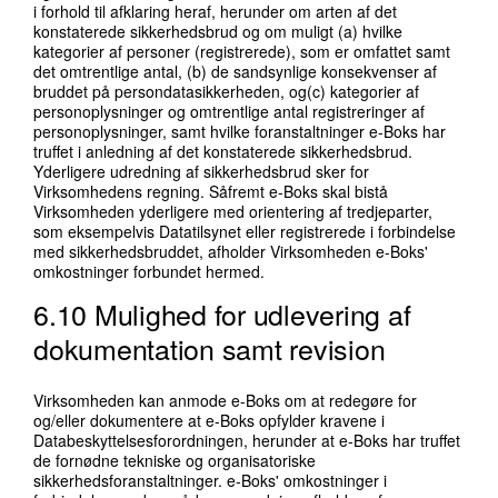
i forhold til afklaring heraf, herunder om arten af det
konstaterede sikkerhedsbrud og om muligt (a) hvilke
kategorier af personer (registrerede), som er omfattet samt
det omtrentlige antal, (b) de sandsynlige konsekvenser af
bruddet på persondatasikkerheden, og(c) kategorier af
personoplysninger og omtrentlige antal registreringer af
personoplysninger, samt hvilke foranstaltninger e-Boks har
truffet i anledning af det konstaterede sikkerhedsbrud.
Yderligere udredning af sikkerhedsbrud sker for
Virksomhedens regning. Såfremt e-Boks skal bistå
Virksomheden yderligere med orientering af tredjeparter,
som eksempelvis Datatilsynet eller registrerede i forbindelse
med sikkerhedsbruddet, afholder Virksomheden e-Boks'
omkostninger forbundet hermed.
6.10 Mulighed for udlevering af
dokumentation samt revision
Virksomheden kan anmode e-Boks om at redegøre for
og/eller dokumentere at e-Boks opfylder kravene i
Databeskyttelsesforordningen, herunder at e-Boks har truffet
de fornødne tekniske og organisatoriske
sikkerhedsforanstaltninger. e-Boks' omkostninger i