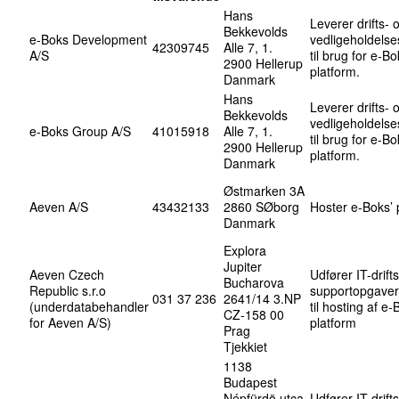
Hans
Leverer drifts- 
Bekkevolds
e-Boks Development
vedligeholdelse
42309745
Alle 7, 1.
A/S
til brug for e-Bo
2900 Hellerup
platform.
Danmark
Hans
Leverer drifts- 
Bekkevolds
vedligeholdelse
e-Boks Group A/S
41015918
Alle 7, 1.
til brug for e-Bo
2900 Hellerup
platform.
Danmark
Østmarken 3A
Aeven A/S
43432133
2860 SØborg
Hoster e-Boks’ 
Danmark
Explora
Jupiter
Aeven Czech
Udfører IT-drift
Bucharova
Republic s.r.o
supportopgaver 
031 37 236
2641/14 3.NP
(underdatabehandler
til hosting af e-
CZ-158 00
for Aeven A/S)
platform
Prag
Tjekkiet
1138
Budapest
Népfürdö utca
Udfører IT-drift