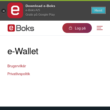
Download e-Boks
Hent
e-Boks A/S
Gratis på Google Play
Log på
e-Wallet
Brugervilkår
Privatlivspolitik