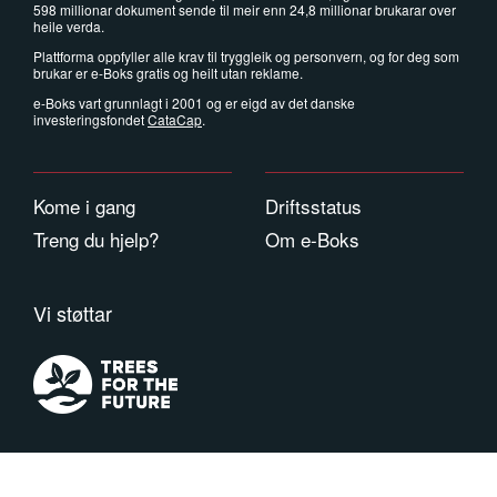
598 millionar dokument sende til meir enn 24,8 millionar brukarar over
heile verda.
Plattforma oppfyller alle krav til tryggleik og personvern, og for deg som
brukar er e-Boks gratis og heilt utan reklame.
e-Boks vart grunnlagt i 2001 og er eigd av det danske
investeringsfondet
CataCap
.
Kome i gang
Driftsstatus
Treng du hjelp?
Om e-Boks
Vi støttar
Vilkår
Personvern
Informasjonskapslar
Kontakt
Copyright © 2026 e-Boks Group. Med einerett. e-Boks er eit registrert varemerke.